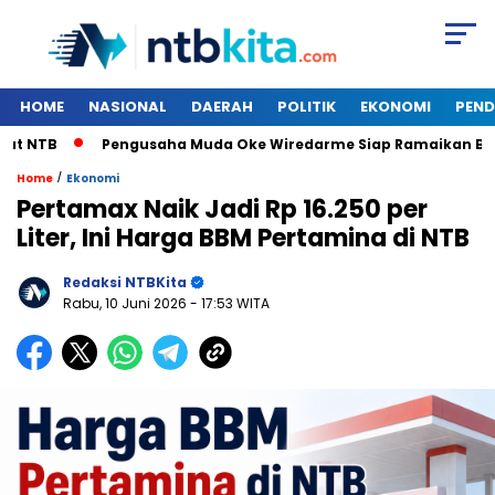
HOME
NASIONAL
DAERAH
POLITIK
EKONOMI
PEND
TB
Pengusaha Muda Oke Wiredarme Siap Ramaikan Bursa 
/
Home
Ekonomi
Pertamax Naik Jadi Rp 16.250 per
Liter, Ini Harga BBM Pertamina di NTB
Redaksi NTBKita
Rabu, 10 Juni 2026
- 17:53 WITA