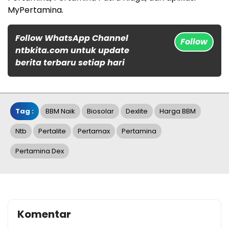
MyPertamina.
Follow WhatsApp Channel
Follow
ntbkita.com untuk update
berita terbaru setiap hari
Tag :
BBM Naik
Biosolar
Dexlite
Harga BBM
Ntb
Pertalite
Pertamax
Pertamina
Pertamina Dex
Komentar