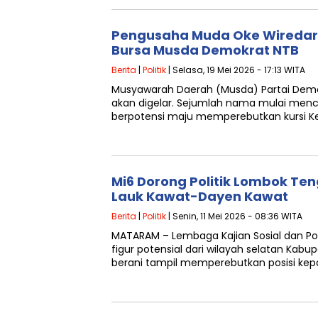
Pengusaha Muda Oke Wiredar
Bursa Musda Demokrat NTB
Berita
|
Politik
| Selasa, 19 Mei 2026 - 17:13 WITA
Musyawarah Daerah (Musda) Partai Demo
akan digelar. Sejumlah nama mulai menc
berpotensi maju memperebutkan kursi K
Mi6 Dorong Politik Lombok Ten
Lauk Kawat-Dayen Kawat
Berita
|
Politik
| Senin, 11 Mei 2026 - 08:36 WITA
MATARAM – Lembaga Kajian Sosial dan Pol
figur potensial dari wilayah selatan Ka
berani tampil memperebutkan posisi kep