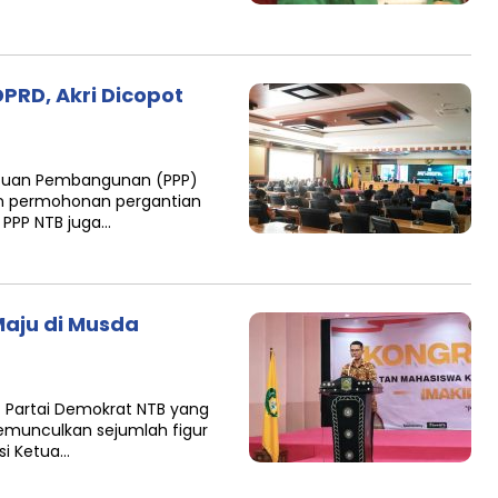
PRD, Akri Dicopot
atuan Pembangunan (PPP)
an permohonan pergantian
W PPP NTB juga…
Maju di Musda
Partai Demokrat NTB yang
emunculkan sejumlah figur
si Ketua…