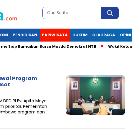
OMI
PENDIDIKAN
PARIWISATA
HUKUM
OLAHRAGA
OPINI
p Ramaikan Bursa Musda Demokrat NTB
Wakil Ketua II Baz
Kawal Program
usat
 DPD RI Evi Apita Maya
 prioritas Pemerintah
n membawa program dan…