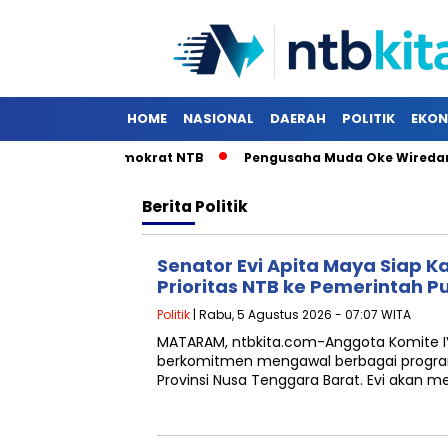
HOME
NASIONAL
DAERAH
POLITIK
EKON
di Musda Demokrat NTB
Pengusaha Muda Oke Wiredarme Sia
Berita
Politik
Senator Evi Apita Maya Siap 
Prioritas NTB ke Pemerintah P
Politik
| Rabu, 5 Agustus 2026 - 07:07 WITA
MATARAM, ntbkita.com-Anggota Komite IV
berkomitmen mengawal berbagai program
Provinsi Nusa Tenggara Barat. Evi aka