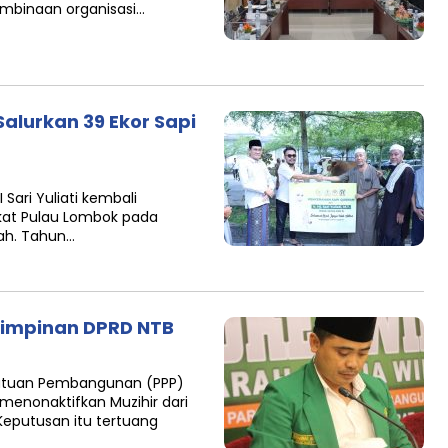
embinaan organisasi…
 Salurkan 39 Ekor Sapi
Sari Yuliati kembali
kat Pulau Lombok pada
iah. Tahun…
 Pimpinan DPRD NTB
rsatuan Pembangunan (PPP)
menonaktifkan Muzihir dari
Keputusan itu tertuang