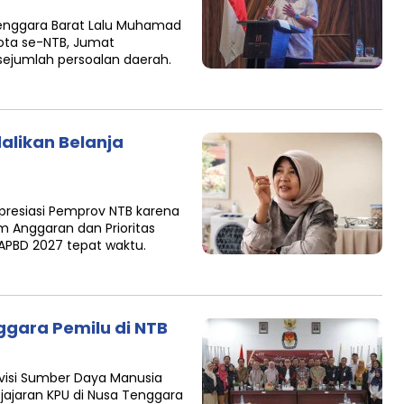
enggara Barat Lalu Muhamad
kota se-NTB, Jumat
ejumlah persoalan daerah.
alikan Belanja
resiasi Pemprov NTB karena
Anggaran dan Prioritas
APBD 2027 tepat waktu.
ggara Pemilu di NTB
visi Sumber Daya Manusia
ajaran KPU di Nusa Tenggara