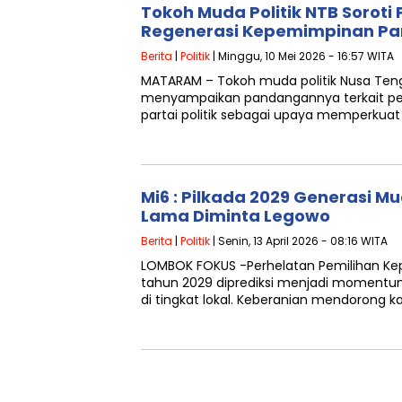
Tokoh Muda Politik NTB Soroti
Regenerasi Kepemimpinan Part
Berita
|
Politik
| Minggu, 10 Mei 2026 - 16:57 WITA
MATARAM – Tokoh muda politik Nusa Tengga
menyampaikan pandangannya terkait pen
partai politik sebagai upaya memperkuat 
Mi6 : Pilkada 2029 Generasi Mu
Lama Diminta Legowo
Berita
|
Politik
| Senin, 13 April 2026 - 08:16 WITA
LOMBOK FOKUS -Perhelatan Pemilihan Kepa
tahun 2029 diprediksi menjadi momentum
di tingkat lokal. Keberanian mendorong 