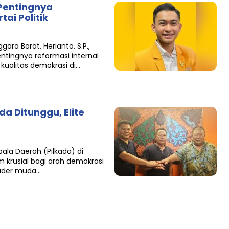
 Pentingnya
ai Politik
ra Barat, Herianto, S.P.,
tingnya reformasi internal
kualitas demokrasi di…
da Ditunggu, Elite
la Daerah (Pilkada) di
 krusial bagi arah demokrasi
kader muda…