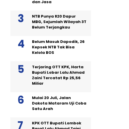
dan Jasa
NTB Punya 820 Dapur
MBG, Sejumlah Wilayah 3T
Belum Terjangkau
Belum Masuk Dapodik, 26
Kepsek NTB Tak Bisa
Kelola BOS
Terjaring OTT KPK, Harta
Bupati Lobar Lalu Ahmad
Zaini Tercatat Rp 25,56
Miliar
Mulai 20 Juli, Jalan
Dakota Mataram Uji Coba
Satu Arah
KPK OTT Bupati Lombok
Barat Lalu Ahmad Zaini,