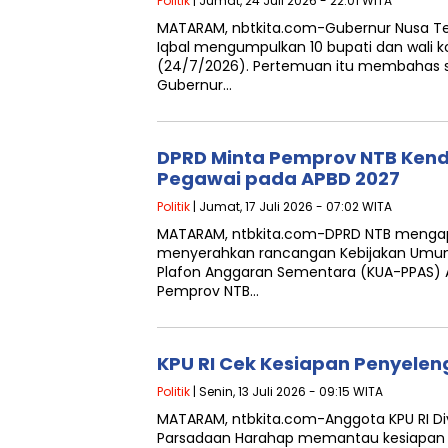
Politik
| Jumat, 24 Juli 2026 - 22:01 WITA
MATARAM, nbtkita.com-Gubernur Nusa T
Iqbal mengumpulkan 10 bupati dan wali 
(24/7/2026). Pertemuan itu membahas s
Gubernur…
DPRD Minta Pemprov NTB Kend
Pegawai pada APBD 2027
Politik
| Jumat, 17 Juli 2026 - 07:02 WITA
MATARAM, ntbkita.com-DPRD NTB mengap
menyerahkan rancangan Kebijakan Umum 
Plafon Anggaran Sementara (KUA-PPAS) 
Pemprov NTB…
KPU RI Cek Kesiapan Penyelen
Politik
| Senin, 13 Juli 2026 - 09:15 WITA
MATARAM, ntbkita.com-Anggota KPU RI Di
Parsadaan Harahap memantau kesiapan j