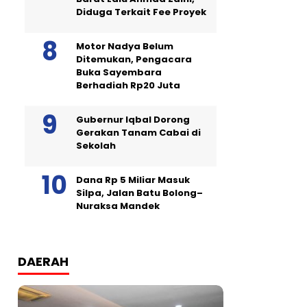
Diduga Terkait Fee Proyek
Motor Nadya Belum
Ditemukan, Pengacara
Buka Sayembara
Berhadiah Rp20 Juta
Gubernur Iqbal Dorong
Gerakan Tanam Cabai di
Sekolah
Dana Rp 5 Miliar Masuk
Silpa, Jalan Batu Bolong–
Nuraksa Mandek
DAERAH