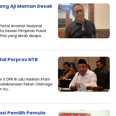
song Aji Maman Desak
Partai Amanat Nasional
a Dewan Pimpinan Pusat
Pria yang akrab disapa…
otal Porprov NTB
X DPR RI Lalu Hadrian Irfani
pelaksanaan Pekan Olahraga
n itu…
si Pemilih Pemula