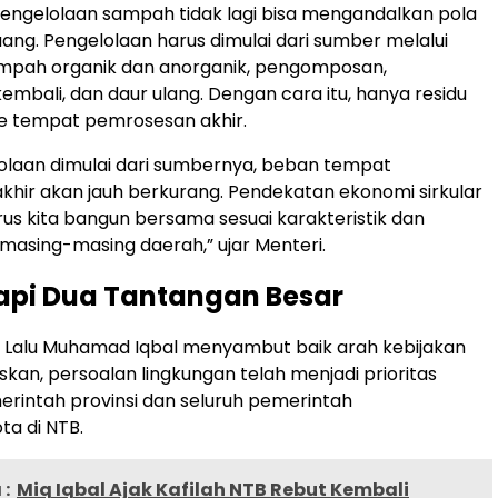
pengelolaan sampah tidak lagi bisa mengandalkan pola
ang. Pengelolaan harus dimulai dari sumber melalui
mpah organik dan anorganik, pengomposan,
mbali, dan daur ulang. Dengan cara itu, hanya residu
e tempat pemrosesan akhir.
olaan dimulai dari sumbernya, beban tempat
hir akan jauh berkurang. Pendekatan ekonomi sirkular
arus kita bangun bersama sesuai karakteristik dan
 masing-masing daerah,” ujar Menteri.
api Dua Tantangan Besar
 Lalu Muhamad Iqbal menyambut baik arah kebijakan
skan, persoalan lingkungan telah menjadi prioritas
rintah provinsi dan seluruh pemerintah
a di NTB.
:
Miq Iqbal Ajak Kafilah NTB Rebut Kembali