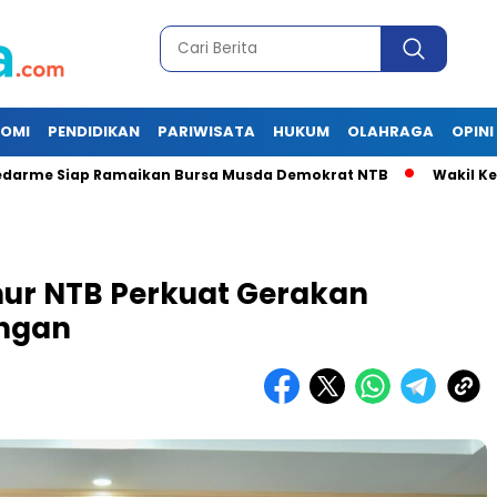
OMI
PENDIDIKAN
PARIWISATA
HUKUM
OLAHRAGA
OPINI
Siap Ramaikan Bursa Musda Demokrat NTB
Wakil Ketua II 
nur NTB Perkuat Gerakan
ngan