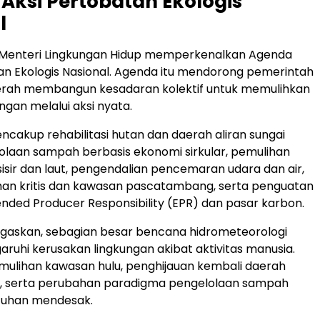
Aksi Pertobatan Ekologis
l
 Menteri Lingkungan Hidup memperkenalkan Agenda
an Ekologis Nasional. Agenda itu mendorong pemerintah
erah membangun kesadaran kolektif untuk memulihkan
ungan melalui aksi nyata.
ncakup rehabilitasi hutan dan daerah aliran sungai
olaan sampah berbasis ekonomi sirkular, pemulihan
isir dan laut, pengendalian pencemaran udara dan air,
lahan kritis dan kawasan pascatambang, serta penguatan
ended Producer Responsibility (EPR) dan pasar karbon.
gaskan, sebagian besar bencana hidrometeorologi
garuhi kerusakan lingkungan akibat aktivitas manusia.
emulihan kawasan hulu, penghijauan kembali daerah
r, serta perubahan paradigma pengelolaan sampah
tuhan mendesak.