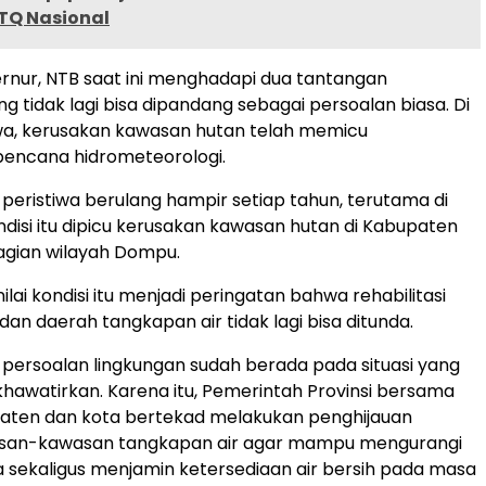
MTQ Nasional
nur, NTB saat ini menghadapi dua tantangan
g tidak lagi bisa dipandang sebagai persoalan biasa. Di
a, kerusakan kawasan hutan telah memicu
bencana hidrometeorologi.
i peristiwa berulang hampir setiap tahun, terutama di
ndisi itu dipicu kerusakan kawasan hutan di Kabupaten
agian wilayah Dompu.
ai kondisi itu menjadi peringatan bahwa rehabilitasi
dan daerah tangkapan air tidak lagi bisa ditunda.
 persoalan lingkungan sudah berada pada situasi yang
awatirkan. Karena itu, Pemerintah Provinsi bersama
paten dan kota bertekad melakukan penghijauan
san-kawasan tangkapan air agar mampu mengurangi
a sekaligus menjamin ketersediaan air bersih pada masa