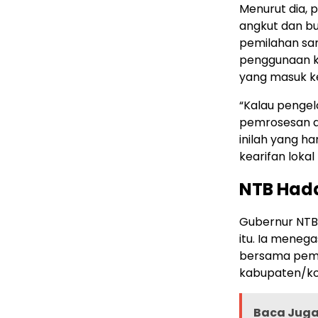
Menurut dia, 
angkut dan bu
pemilahan sa
penggunaan ke
yang masuk k
“Kalau pengel
pemrosesan ak
inilah yang h
kearifan lokal
NTB Had
Gubernur NTB
itu. Ia menega
bersama peme
kabupaten/kot
Baca Juga 