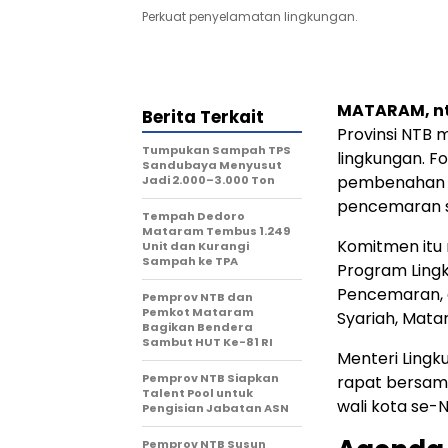
Perkuat penyelamatan lingkungan.
MATARAM, n
Berita Terkait
Provinsi NTB
Tumpukan Sampah TPS
lingkungan. Fo
Sandubaya Menyusut
pembenahan s
Jadi 2.000–3.000 Ton
pencemaran s
Tempah Dedoro
Mataram Tembus 1.249
Komitmen itu 
Unit dan Kurangi
Sampah ke TPA
Program Ling
Pencemaran, d
Pemprov NTB dan
Pemkot Mataram
Syariah, Mata
Bagikan Bendera
Sambut HUT Ke-81 RI
Menteri Ling
Pemprov NTB Siapkan
rapat bersama
Talent Pool untuk
wali kota se-N
Pengisian Jabatan ASN
Pemprov NTB Susun