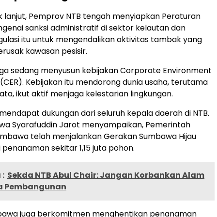
k lanjut, Pemprov NTB tengah menyiapkan Peraturan
enai sanksi administratif di sektor kelautan dan
gulasi itu untuk mengendalikan aktivitas tambak yang
rusak kawasan pesisir.
uga sedang menyusun kebijakan Corporate Environment
y (CER). Kebijakan itu mendorong dunia usaha, terutama
ata, ikut aktif menjaga kelestarian lingkungan.
mendapat dukungan dari seluruh kepala daerah di NTB.
wa Syarafuddin Jarot menyampaikan, Pemerintah
mbawa telah menjalankan Gerakan Sumbawa Hijau
i penanaman sekitar 1,15 juta pohon.
:
Sekda NTB Abul Chair: Jangan Korbankan Alam
a Pembangunan
awa juga berkomitmen menghentikan penanaman