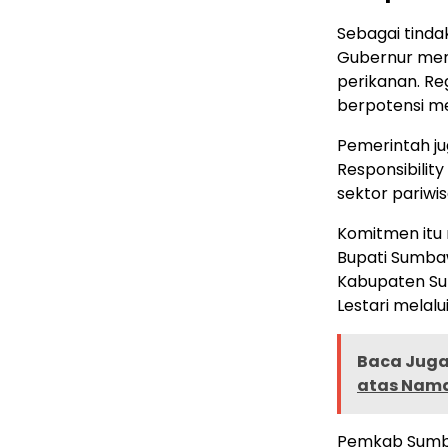
Sebagai tinda
Gubernur meng
perikanan. Re
berpotensi me
Pemerintah j
Responsibilit
sektor pariwis
Komitmen itu 
Bupati Sumba
Kabupaten Su
Lestari melalu
Baca Juga 
atas Nam
Pemkab Sumb