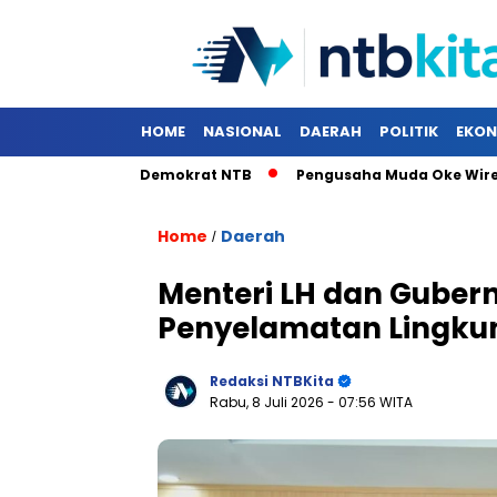
HOME
NASIONAL
DAERAH
POLITIK
EKON
ju di Musda Demokrat NTB
Pengusaha Muda Oke Wiredarme 
Home
Daerah
/
Menteri LH dan Guber
Penyelamatan Lingku
Redaksi NTBKita
Rabu, 8 Juli 2026
- 07:56 WITA