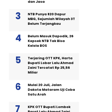
dan Jasa
NTB Punya 820 Dapur
MBG, Sejumlah Wilayah 3T
Belum Terjangkau
Belum Masuk Dapodik, 26
Kepsek NTB Tak Bisa
Kelola BOS
Terjaring OTT KPK, Harta
Bupati Lobar Lalu Ahmad
Zaini Tercatat Rp 25,56
Miliar
Mulai 20 Juli, Jalan
Dakota Mataram Uji Coba
Satu Arah
KPK OTT Bupati Lombok
Barat Lalu Ahmad Zaini,