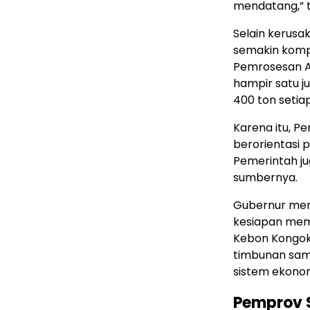
mendatang,” 
Selain kerus
semakin kompl
Pemrosesan A
hampir satu 
400 ton setiap
Karena itu, P
berorientasi
Pemerintah ju
sumbernya.
Gubernur men
kesiapan mem
Kebon Kongok
timbunan sam
sistem ekonomi
Pemprov S