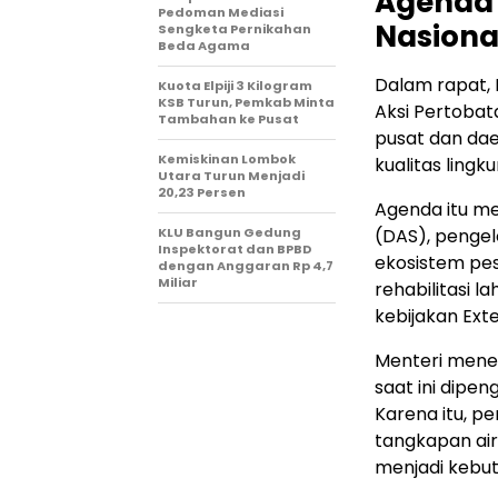
Agenda 
Pedoman Mediasi
Nasiona
Sengketa Pernikahan
Beda Agama
Dalam rapat,
Kuota Elpiji 3 Kilogram
KSB Turun, Pemkab Minta
Aksi Pertobat
Tambahan ke Pusat
pusat dan da
Kemiskinan Lombok
kualitas lingk
Utara Turun Menjadi
20,23 Persen
Agenda itu me
KLU Bangun Gedung
(DAS), pengel
Inspektorat dan BPBD
ekosistem pes
dengan Anggaran Rp 4,7
Miliar
rehabilitasi 
kebijakan Ext
Menteri mene
saat ini dipen
Karena itu, p
tangkapan ai
menjadi kebu