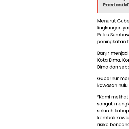
Prestasi 
Menurut Guber
lingkungan yan
Pulau Sumbaw
peningkatan 
Banjir menjad
Kota Bima. Ko
Bima dan seb
Gubernur menil
kawasan hulu 
“Kami melihat
sangat mengkh
seluruh kabu
kembali kawa
risiko bencan