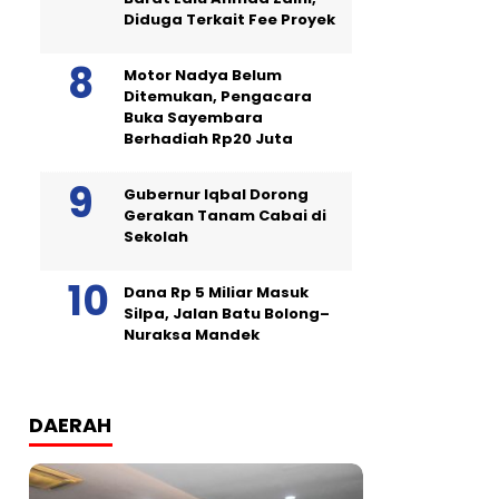
Diduga Terkait Fee Proyek
Motor Nadya Belum
Ditemukan, Pengacara
Buka Sayembara
Berhadiah Rp20 Juta
Gubernur Iqbal Dorong
Gerakan Tanam Cabai di
Sekolah
Dana Rp 5 Miliar Masuk
Silpa, Jalan Batu Bolong–
Nuraksa Mandek
DAERAH