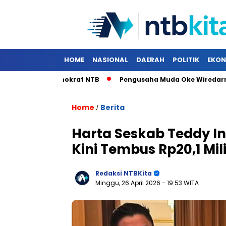
HOME
NASIONAL
DAERAH
POLITIK
EKON
 Musda Demokrat NTB
Pengusaha Muda Oke Wiredarme Siap 
Home
Berita
/
Harta Seskab Teddy Ind
Kini Tembus Rp20,1 Mil
Redaksi NTBKita
Minggu, 26 April 2026
- 19:53 WITA