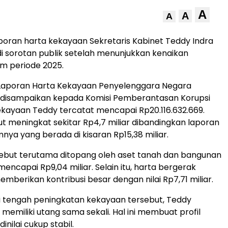
A
A
A
poran harta kekayaan Sekretaris Kabinet Teddy Indra
i sorotan publik setelah menunjukkan kenaikan
am periode 2025.
Laporan Harta Kekayaan Penyelenggara Negara
 disampaikan kepada Komisi Pemberantasan Korupsi
kekayaan Teddy tercatat mencapai Rp20.116.632.669.
t meningkat sekitar Rp4,7 miliar dibandingkan laporan
nya yang berada di kisaran Rp15,38 miliar.
ebut terutama ditopang oleh aset tanah dan bangunan
mencapai Rp9,04 miliar. Selain itu, harta bergerak
emberikan kontribusi besar dengan nilai Rp7,71 miliar.
i tengah peningkatan kekayaan tersebut, Teddy
 memiliki utang sama sekali. Hal ini membuat profil
nilai cukup stabil.