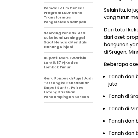
Pemda Lotim Gencar
Selain itu, ia 
Program LSDP Guna
yang turut m
Transformasi
Pengelolaan Sampah
Dari total ke
‎Seorang Pendaki Asal
dari aset prop
Sukabumi Meninggal
Saat Hendak Mendaki
bangunan yang
Gunung Rinjani
di Sragen, Min
Bupati Haerul Warisin
Lantik 87 Pj Kades
Beberapa aset
Lombok Timur
Tanah dan b
Guru Ponpes di Pujut Jadi
Tersangka Pencabulan
juta
Empat Santri, Polres
Loteng Pastikan
Tanah di Sra
Pendampingan Korban
Tanah di Min
Tanah dan ba
Tanah dan ba