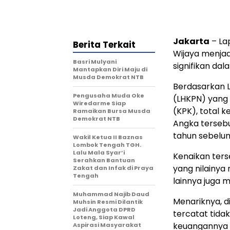
Jakarta
– La
Berita Terkait
Wijaya menjad
Basri Mulyani
signifikan dal
Mantapkan Diri Maju di
Musda Demokrat NTB
Berdasarkan 
Pengusaha Muda Oke
(LHKPN) yang
Wiredarme Siap
(KPK), total 
Ramaikan Bursa Musda
Demokrat NTB
Angka tersebu
tahun sebelum
Wakil Ketua II Baznas
Lombok Tengah TGH.
Lalu Mala Syar’i
Kenaikan ters
Serahkan Bantuan
yang nilainya 
Zakat dan Infak di Praya
Tengah
lainnya juga m
Muhammad Najib Daud
Menariknya, d
Muhsin Resmi Dilantik
Jadi Anggota DPRD
tercatat tidak
Loteng, Siap Kawal
keuangannya di
Aspirasi Masyarakat