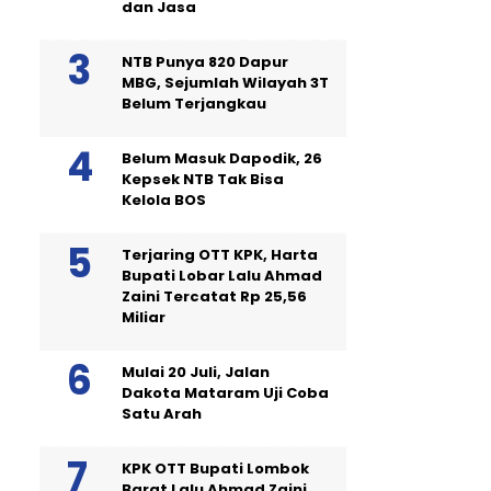
dan Jasa
NTB Punya 820 Dapur
MBG, Sejumlah Wilayah 3T
Belum Terjangkau
Belum Masuk Dapodik, 26
Kepsek NTB Tak Bisa
Kelola BOS
Terjaring OTT KPK, Harta
Bupati Lobar Lalu Ahmad
Zaini Tercatat Rp 25,56
Miliar
Mulai 20 Juli, Jalan
Dakota Mataram Uji Coba
Satu Arah
KPK OTT Bupati Lombok
Barat Lalu Ahmad Zaini,