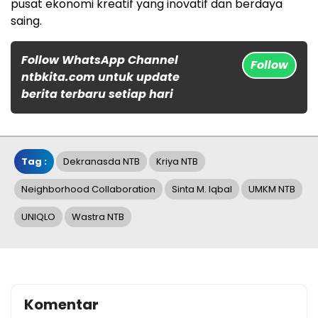
pusat ekonomi kreatif yang inovatif dan berdaya
saing.
Follow WhatsApp Channel
Follow
ntbkita.com untuk update
berita terbaru setiap hari
Tag :
Dekranasda NTB
Kriya NTB
Neighborhood Collaboration
Sinta M. Iqbal
UMKM NTB
UNIQLO
Wastra NTB
Komentar