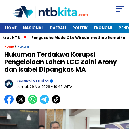
HOME
NASIONAL
DAERAH
POLITIK
EKONOMI
PEND
t NTB
Pengusaha Muda Oke Wiredarme Siap Ramaikan Burs
/
Home
Hukum
Hukuman Terdakwa Korupsi
Pengelolaan Lahan LCC Zaini Arony
dan Isabel Dipangkas MA
Redaksi NTBKita
Jumat, 29 Mei 2026
- 10:49 WITA