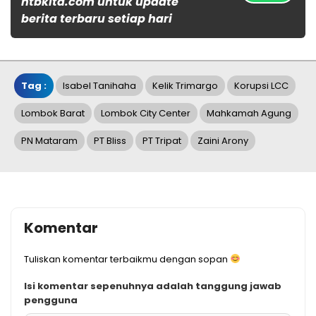
ntbkita.com untuk update
berita terbaru setiap hari
Tag :
Isabel Tanihaha
Kelik Trimargo
Korupsi LCC
Lombok Barat
Lombok City Center
Mahkamah Agung
PN Mataram
PT Bliss
PT Tripat
Zaini Arony
Komentar
Tuliskan komentar terbaikmu dengan sopan
Isi komentar sepenuhnya adalah tanggung jawab
pengguna