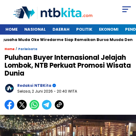
HOME
NASIONAL
DAERAH
POLITIK
EKONOMI
PEND
ha Muda Oke Wiredarme Siap Ramaikan Bursa Musda Demokrat
/
Home
Pariwisata
Puluhan Buyer Internasional Jelajah
Lombok, NTB Perkuat Promosi Wisata
Dunia
Redaksi NTBKita
Selasa, 2 Juni 2026
- 20:40 WITA