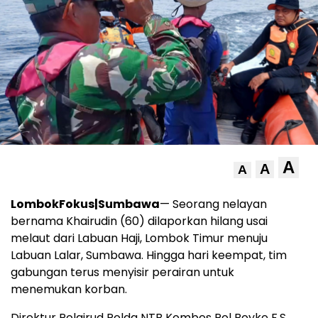
A
A
A
LombokFokus|Sumbawa
— Seorang nelayan
bernama Khairudin (60) dilaporkan hilang usai
melaut dari Labuan Haji, Lombok Timur menuju
Labuan Lalar, Sumbawa. Hingga hari keempat, tim
gabungan terus menyisir perairan untuk
menemukan korban.
Direktur Polairud Polda NTB Kombes Pol Boyke F.S.