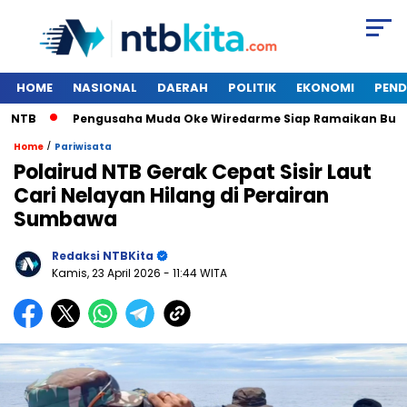
HOME
NASIONAL
DAERAH
POLITIK
EKONOMI
PEND
TB
Pengusaha Muda Oke Wiredarme Siap Ramaikan Bursa M
/
Home
Pariwisata
Polairud NTB Gerak Cepat Sisir Laut
Cari Nelayan Hilang di Perairan
Sumbawa
Redaksi NTBKita
Kamis, 23 April 2026
- 11:44 WITA