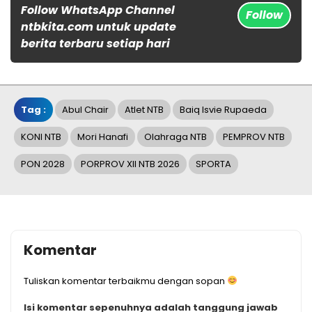
Follow WhatsApp Channel
Follow
ntbkita.com untuk update
berita terbaru setiap hari
Tag :
Abul Chair
Atlet NTB
Baiq Isvie Rupaeda
KONI NTB
Mori Hanafi
Olahraga NTB
PEMPROV NTB
PON 2028
PORPROV XII NTB 2026
SPORTA
Komentar
Tuliskan komentar terbaikmu dengan sopan
Isi komentar sepenuhnya adalah tanggung jawab