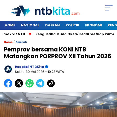
HOME
NASIONAL
DAERAH
POLITIK
EKONOMI
PEND
okrat NTB
Pengusaha Muda Oke Wiredarme Siap Ramaikan 
/
Home
Daerah
Pemprov bersama KONI NTB
Matangkan PORPROV XII Tahun 2026
Redaksi NTBKita
Sabtu, 30 Mei 2026
- 19:23 WITA