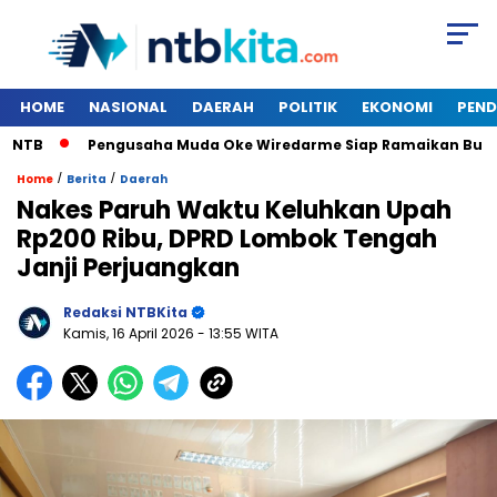
HOME
NASIONAL
DAERAH
POLITIK
EKONOMI
PEND
B
Pengusaha Muda Oke Wiredarme Siap Ramaikan Bursa M
/
/
Home
Berita
Daerah
Nakes Paruh Waktu Keluhkan Upah
Rp200 Ribu, DPRD Lombok Tengah
Janji Perjuangkan
Redaksi NTBKita
Kamis, 16 April 2026
- 13:55 WITA